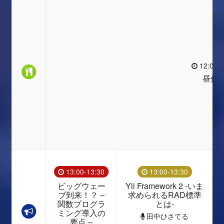
12:00-1
昼休
13:00-13:30
13:00-13:30
ビッグウェー
Yii Framework 2 -いま
ブ到来！？ –
求められるRAD標準
関数プログラ
とは-
ミング導入の
田中ひさてる
要点 –