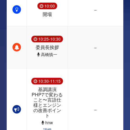
10:00
–
開場
10:25-10:30
委員長挨拶
–
高橋慎一
10:30-11:15
基調講演
PHP7で変わる
こと〜言語仕
様とエンジン
–
の改善ポイン
ト
hnw
詳細