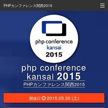
PHPカンファレンス関西2015
Skip
お知らせ
to
content
会場
スピーカー
スポンサー
タイムテーブル
php conference
お問い合わせ
2015
kansai
実行委員
PHPカンファレンス関西2015
2015.05.30 (土)
開催日