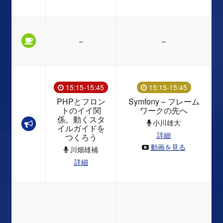
–
–
15:15-15:45
15:15-15:45
PHPとフロン
Symfony – フレーム
トのイイ関
ワークの先へ
係。動くスタ
小川雄大
イルガイドを
詳細
つくろう
動画を見る
川畑雄補
詳細